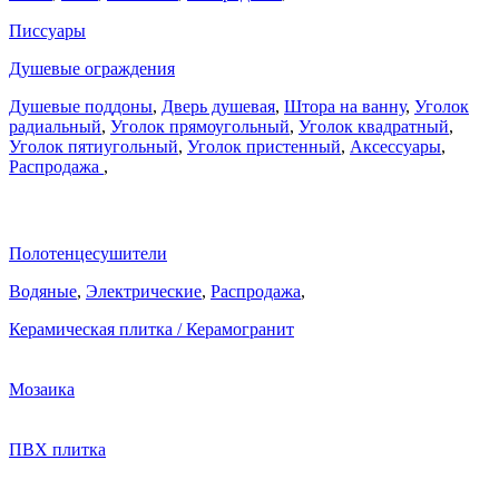
Писсуары
Душевые ограждения
Душевые поддоны
,
Дверь душевая
,
Штора на ванну
,
Уголок
радиальный
,
Уголок прямоугольный
,
Уголок квадратный
,
Уголок пятиугольный
,
Уголок пристенный
,
Аксессуары
,
Распродажа
,
Полотенцесушители
Водяные
,
Электрические
,
Распродажа
,
Керамическая плитка / Керамогранит
Мозаика
ПВХ плитка