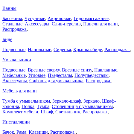
Ванны
Бассейны
,
Чугунные
,
Акриловые
,
Гидромассажные
,
Стальные
,
Аксессуары
,
Слив-перелив
,
Панели для ванн
,
Распродажа
,
Биде
Подвесные
,
Напольные
,
Сиденья
,
Крышки-биде
,
Распродажа
,
Умывальники
Подвесные
,
Врезные сверху
,
Врезные снизу
,
Накладные
,
Мебельные
,
Угловые
,
Пьедесталы
,
Полупьедесталы
,
Аксессуары
,
Сифоны для умывальника
,
Распродажа
,
Мебель для ванн
Тумба с умывальником
,
Зеркало-шкаф
,
Зеркало
,
Шкаф-
колонна
,
Полка
,
Тумба
,
Столешница с умывальником
,
Комплект мебели
,
Шкаф
,
Светильник
,
Распродажа
,
Инсталляции
Бачок
,
Рама
,
Клавиши
,
Распродажа
,