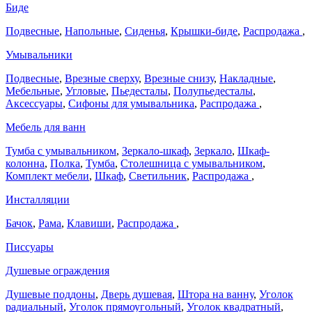
Биде
Подвесные
,
Напольные
,
Сиденья
,
Крышки-биде
,
Распродажа
,
Умывальники
Подвесные
,
Врезные сверху
,
Врезные снизу
,
Накладные
,
Мебельные
,
Угловые
,
Пьедесталы
,
Полупьедесталы
,
Аксессуары
,
Сифоны для умывальника
,
Распродажа
,
Мебель для ванн
Тумба с умывальником
,
Зеркало-шкаф
,
Зеркало
,
Шкаф-
колонна
,
Полка
,
Тумба
,
Столешница с умывальником
,
Комплект мебели
,
Шкаф
,
Светильник
,
Распродажа
,
Инсталляции
Бачок
,
Рама
,
Клавиши
,
Распродажа
,
Писсуары
Душевые ограждения
Душевые поддоны
,
Дверь душевая
,
Штора на ванну
,
Уголок
радиальный
,
Уголок прямоугольный
,
Уголок квадратный
,