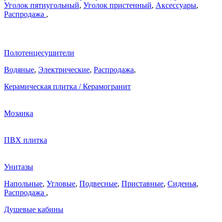
Уголок пятиугольный
,
Уголок пристенный
,
Аксессуары
,
Распродажа
,
Полотенцесушители
Водяные
,
Электрические
,
Распродажа
,
Керамическая плитка / Керамогранит
Мозаика
ПВХ плитка
Унитазы
Напольные
,
Угловые
,
Подвесные
,
Приставные
,
Сиденья
,
Распродажа
,
Душевые кабины