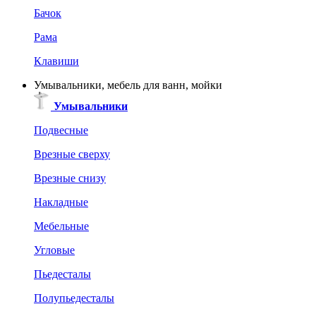
Бачок
Рама
Клавиши
Умывальники, мебель для ванн, мойки
Умывальники
Подвесные
Врезные сверху
Врезные снизу
Накладные
Мебельные
Угловые
Пьедесталы
Полупьедесталы