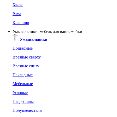
Бачок
Рама
Клавиши
Умывальники, мебель для ванн, мойки
Умывальники
Подвесные
Врезные сверху
Врезные снизу
Накладные
Мебельные
Угловые
Пьедесталы
Полупьедесталы