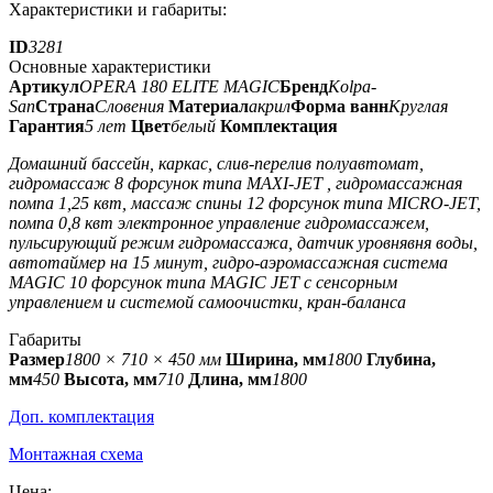
Характеристики и габариты:
ID
3281
Основные характеристики
Артикул
OPERA 180 ELITE MAGIC
Бренд
Kolpa-
San
Страна
Словения
Материал
акрил
Форма ванн
Круглая
Гарантия
5 лет
Цвет
белый
Комплектация
Домашний бассейн, каркас, слив-перелив полуавтомат,
гидромассаж 8 форсунок типа MAXI-JET , гидромассажная
помпа 1,25 квт, массаж спины 12 форсунок типа MICRO-JET,
помпа 0,8 квт электронное управление гидромассажем,
пульсирующий режим гидромассажа, датчик уровнявня воды,
автотаймер на 15 минут, гидро-аэромассажная система
MAGIC 10 форсунок типа MAGIC JET с сенсорным
управлением и системой самоочистки, кран-баланса
Габариты
Размер
1800 × 710 × 450 мм
Ширина, мм
1800
Глубина,
мм
450
Высота, мм
710
Длина, мм
1800
Доп. комплектация
Монтажная схема
Цена: