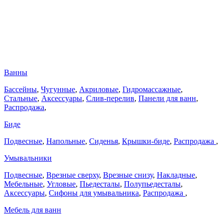
Ванны
Бассейны
,
Чугунные
,
Акриловые
,
Гидромассажные
,
Стальные
,
Аксессуары
,
Слив-перелив
,
Панели для ванн
,
Распродажа
,
Биде
Подвесные
,
Напольные
,
Сиденья
,
Крышки-биде
,
Распродажа
,
Умывальники
Подвесные
,
Врезные сверху
,
Врезные снизу
,
Накладные
,
Мебельные
,
Угловые
,
Пьедесталы
,
Полупьедесталы
,
Аксессуары
,
Сифоны для умывальника
,
Распродажа
,
Мебель для ванн