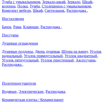
Тумба с умывальником
,
Зеркало-шкаф
,
Зеркало
,
Шкаф-
колонна
,
Полка
,
Тумба
,
Столешница с умывальником
,
Комплект мебели
,
Шкаф
,
Светильник
,
Распродажа
,
Инсталляции
Бачок
,
Рама
,
Клавиши
,
Распродажа
,
Писсуары
Душевые ограждения
Душевые поддоны
,
Дверь душевая
,
Штора на ванну
,
Уголок
радиальный
,
Уголок прямоугольный
,
Уголок квадратный
,
Уголок пятиугольный
,
Уголок пристенный
,
Аксессуары
,
Распродажа
,
Полотенцесушители
Водяные
,
Электрические
,
Распродажа
,
Керамическая плитка / Керамогранит