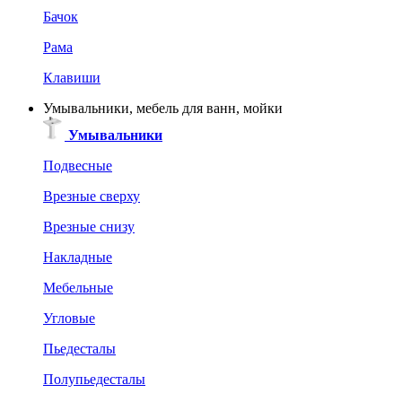
Бачок
Рама
Клавиши
Умывальники, мебель для ванн, мойки
Умывальники
Подвесные
Врезные сверху
Врезные снизу
Накладные
Мебельные
Угловые
Пьедесталы
Полупьедесталы