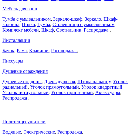
Мебель для ванн
Тумба с умывальником
,
Зеркало-шкаф
,
Зеркало
,
Шкаф-
колонна
,
Полка
,
Тумба
,
Столешница с умывальником
,
Комплект мебели
,
Шкаф
,
Светильник
,
Распродажа
,
Инсталляции
Бачок
,
Рама
,
Клавиши
,
Распродажа
,
Писсуары
Душевые ограждения
Душевые поддоны
,
Дверь душевая
,
Штора на ванну
,
Уголок
радиальный
,
Уголок прямоугольный
,
Уголок квадратный
,
Уголок пятиугольный
,
Уголок пристенный
,
Аксессуары
,
Распродажа
,
Полотенцесушители
Водяные
,
Электрические
,
Распродажа
,