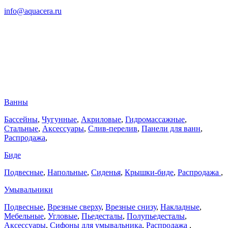
info@aquacera.ru
Ванны
Бассейны
,
Чугунные
,
Акриловые
,
Гидромассажные
,
Стальные
,
Аксессуары
,
Слив-перелив
,
Панели для ванн
,
Распродажа
,
Биде
Подвесные
,
Напольные
,
Сиденья
,
Крышки-биде
,
Распродажа
,
Умывальники
Подвесные
,
Врезные сверху
,
Врезные снизу
,
Накладные
,
Мебельные
,
Угловые
,
Пьедесталы
,
Полупьедесталы
,
Аксессуары
,
Сифоны для умывальника
,
Распродажа
,