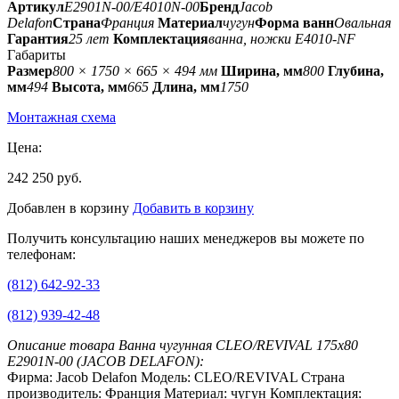
Артикул
E2901N-00/E4010N-00
Бренд
Jacob
Delafon
Страна
Франция
Материал
чугун
Форма ванн
Овальная
Гарантия
25 лет
Комплектация
ванна, ножки E4010-NF
Габариты
Размер
800 × 1750 × 665 × 494 мм
Ширина, мм
800
Глубина,
мм
494
Высота, мм
665
Длина, мм
1750
Монтажная схема
Цена:
242 250 руб.
Добавлен в корзину
Добавить в корзину
Получить консультацию наших менеджеров вы можете по
телефонам:
(812) 642-92-33
(812) 939-42-48
Описание товара Ванна чугунная CLEO/REVIVAL 175х80
E2901N-00 (JACOB DELAFON):
Фирма: Jacob Delafon Модель: CLEO/REVIVAL Страна
производитель: Франция Материал: чугун Комплектация: