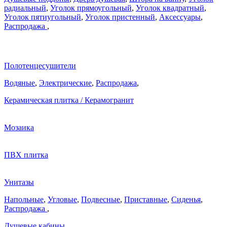
радиальный
,
Уголок прямоугольный
,
Уголок квадратный
,
Уголок пятиугольный
,
Уголок пристенный
,
Аксессуары
,
Распродажа
,
Полотенцесушители
Водяные
,
Электрические
,
Распродажа
,
Керамическая плитка / Керамогранит
Мозаика
ПВХ плитка
Унитазы
Напольные
,
Угловые
,
Подвесные
,
Приставные
,
Сиденья
,
Распродажа
,
Душевые кабины