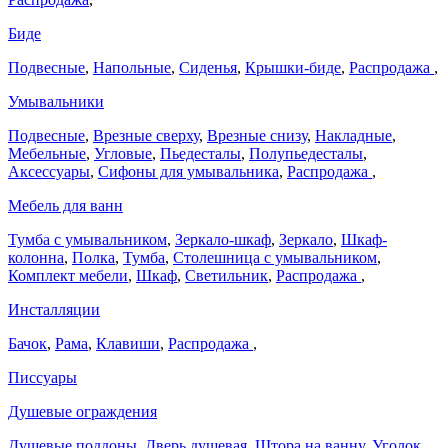
Биде
Подвесные
,
Напольные
,
Сиденья
,
Крышки-биде
,
Распродажа
,
Умывальники
Подвесные
,
Врезные сверху
,
Врезные снизу
,
Накладные
,
Мебельные
,
Угловые
,
Пьедесталы
,
Полупьедесталы
,
Аксессуары
,
Сифоны для умывальника
,
Распродажа
,
Мебель для ванн
Тумба с умывальником
,
Зеркало-шкаф
,
Зеркало
,
Шкаф-
колонна
,
Полка
,
Тумба
,
Столешница с умывальником
,
Комплект мебели
,
Шкаф
,
Светильник
,
Распродажа
,
Инсталляции
Бачок
,
Рама
,
Клавиши
,
Распродажа
,
Писсуары
Душевые ограждения
Душевые поддоны
,
Дверь душевая
,
Штора на ванну
,
Уголок