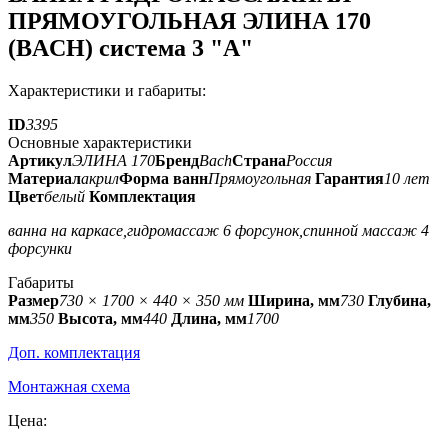
ПРЯМОУГОЛЬНАЯ ЭЛИНА 170
(BACH) система 3 "А"
Характеристики и габариты:
ID
3395
Основные характеристики
Артикул
ЭЛИНА 170
Бренд
Bach
Страна
Россия
Материал
акрил
Форма ванн
Прямоугольная
Гарантия
10 лет
Цвет
белый
Комплектация
ванна на каркасе,гидромассаж 6 форсунок,спинной массаж 4
форсунки
Габариты
Размер
730 × 1700 × 440 × 350 мм
Ширина, мм
730
Глубина,
мм
350
Высота, мм
440
Длина, мм
1700
Доп. комплектация
Монтажная схема
Цена: