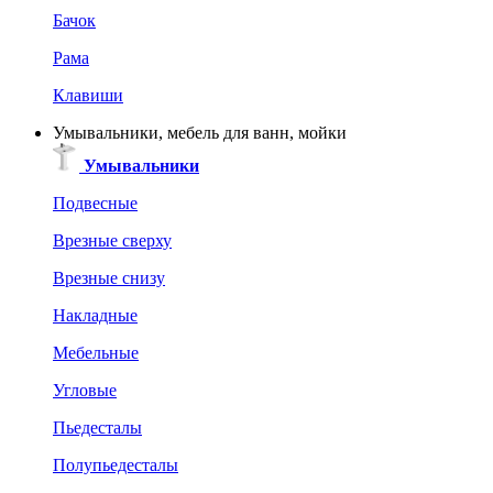
Бачок
Рама
Клавиши
Умывальники, мебель для ванн, мойки
Умывальники
Подвесные
Врезные сверху
Врезные снизу
Накладные
Мебельные
Угловые
Пьедесталы
Полупьедесталы