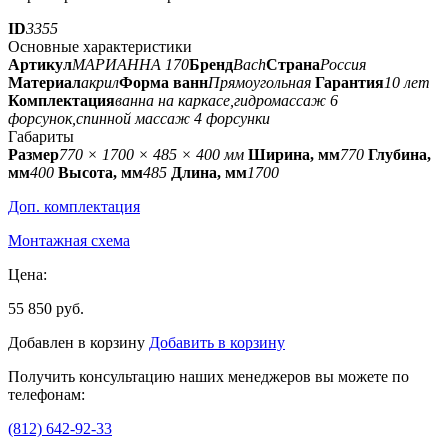
ID
3355
Основные характеристики
Артикул
МАРИАННА 170
Бренд
Bach
Страна
Россия
Материал
акрил
Форма ванн
Прямоугольная
Гарантия
10 лет
Комплектация
ванна на каркасе,гидромассаж 6
форсунок,спинной массаж 4 форсунки
Габариты
Размер
770 × 1700 × 485 × 400 мм
Ширина, мм
770
Глубина,
мм
400
Высота, мм
485
Длина, мм
1700
Доп. комплектация
Монтажная схема
Цена:
55 850 руб.
Добавлен в корзину
Добавить в корзину
Получить консультацию наших менеджеров вы можете по
телефонам:
(812) 642-92-33