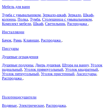
Мебель для ванн
Тумба с умывальником
,
Зеркало-шкаф
,
Зеркало
,
Шкаф-
колонна
,
Полка
,
Тумба
,
Столешница с умывальником
,
Комплект мебели
,
Шкаф
,
Светильник
,
Распродажа
,
Инсталляции
Бачок
,
Рама
,
Клавиши
,
Распродажа
,
Писсуары
Душевые ограждения
Душевые поддоны
,
Дверь душевая
,
Штора на ванну
,
Уголок
радиальный
,
Уголок прямоугольный
,
Уголок квадратный
,
Уголок пятиугольный
,
Уголок пристенный
,
Аксессуары
,
Распродажа
,
Полотенцесушители
Водяные
,
Электрические
,
Распродажа
,