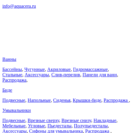
info@aquacera.ru
Ванны
Бассейны
,
Чугунные
,
Акриловые
,
Гидромассажные
,
Стальные
,
Аксессуары
,
Слив-перелив
,
Панели для ванн
,
Распродажа
,
Биде
Подвесные
,
Напольные
,
Сиденья
,
Крышки-биде
,
Распродажа
,
Умывальники
Подвесные
,
Врезные сверху
,
Врезные снизу
,
Накладные
,
Мебельные
,
Угловые
,
Пьедесталы
,
Полупьедесталы
,
Аксессуары
,
Сифоны для умывальника
,
Распродажа
,