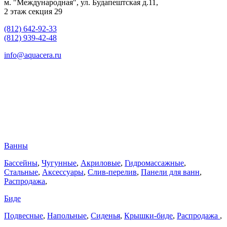
м. "Международная", ул. Будапештская д.11,
2 этаж секция 29
(812) 642-92-33
(812) 939-42-48
info@aquacera.ru
Ванны
Бассейны
,
Чугунные
,
Акриловые
,
Гидромассажные
,
Стальные
,
Аксессуары
,
Слив-перелив
,
Панели для ванн
,
Распродажа
,
Биде
Подвесные
,
Напольные
,
Сиденья
,
Крышки-биде
,
Распродажа
,