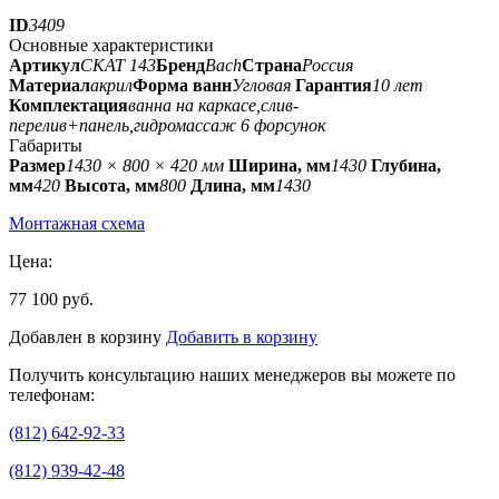
ID
3409
Основные характеристики
Артикул
СКАТ 143
Бренд
Bach
Страна
Россия
Материал
акрил
Форма ванн
Угловая
Гарантия
10 лет
Комплектация
ванна на каркасе,слив-
перелив+панель,гидромассаж 6 форсунок
Габариты
Размер
1430 × 800 × 420 мм
Ширина, мм
1430
Глубина,
мм
420
Высота, мм
800
Длина, мм
1430
Монтажная схема
Цена:
77 100 руб.
Добавлен в корзину
Добавить в корзину
Получить консультацию наших менеджеров вы можете по
телефонам:
(812) 642-92-33
(812) 939-42-48