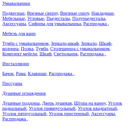
Умывальники
Подвесные
,
Врезные сверху
,
Врезные снизу
,
Накладные
,
Мебельные
,
Угловые
,
Пьедесталы
,
Полупьедесталы
,
Аксессуары
,
Сифоны для умывальника
,
Распродажа
,
Мебель для ванн
Тумба с умывальником
,
Зеркало-шкаф
,
Зеркало
,
Шкаф-
колонна
,
Полка
,
Тумба
,
Столешница с умывальником
,
Комплект мебели
,
Шкаф
,
Светильник
,
Распродажа
,
Инсталляции
Бачок
,
Рама
,
Клавиши
,
Распродажа
,
Писсуары
Душевые ограждения
Душевые поддоны
,
Дверь душевая
,
Штора на ванну
,
Уголок
радиальный
,
Уголок прямоугольный
,
Уголок квадратный
,
Уголок пятиугольный
,
Уголок пристенный
,
Аксессуары
,
Распродажа
,