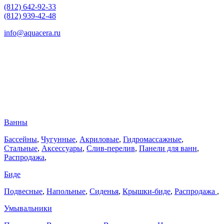
(812) 642-92-33
(812) 939-42-48
info@aquacera.ru
Ванны
Бассейны
,
Чугунные
,
Акриловые
,
Гидромассажные
,
Стальные
,
Аксессуары
,
Слив-перелив
,
Панели для ванн
,
Распродажа
,
Биде
Подвесные
,
Напольные
,
Сиденья
,
Крышки-биде
,
Распродажа
,
Умывальники