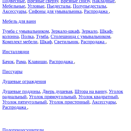
Подвесные
,
Врезные сверху
,
Врезные снизу
,
Накладные
,
Мебельные
,
Угловые
,
Пьедесталы
,
Полупьедесталы
,
Аксессуары
,
Сифоны для умывальника
,
Распродажа
,
Мебель для ванн
Тумба с умывальником
,
Зеркало-шкаф
,
Зеркало
,
Шкаф-
колонна
,
Полка
,
Тумба
,
Столешница с умывальником
,
Комплект мебели
,
Шкаф
,
Светильник
,
Распродажа
,
Инсталляции
Бачок
,
Рама
,
Клавиши
,
Распродажа
,
Писсуары
Душевые ограждения
Душевые поддоны
,
Дверь душевая
,
Штора на ванну
,
Уголок
радиальный
,
Уголок прямоугольный
,
Уголок квадратный
,
Уголок пятиугольный
,
Уголок пристенный
,
Аксессуары
,
Распродажа
,
Полотенцесушители