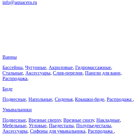
info@aquacera.ru
Ванны
Бассейны
,
Чугунные
,
Акриловые
,
Гидромассажные
,
Стальные
,
Аксессуары
,
Слив-перелив
,
Панели для ванн
,
Распродажа
,
Биде
Подвесные
,
Напольные
,
Сиденья
,
Крышки-биде
,
Распродажа
,
Умывальники
Подвесные
,
Врезные сверху
,
Врезные снизу
,
Накладные
,
Мебельные
,
Угловые
,
Пьедесталы
,
Полупьедесталы
,
Аксессуары
,
Сифоны для умывальника
,
Распродажа
,