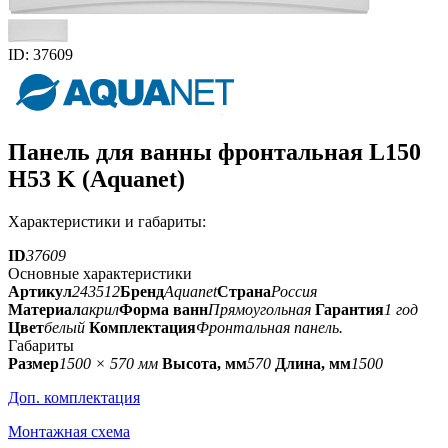
ID: 37609
Панель для ванны фронтальная L150
H53 K (Aquanet)
Характеристики и габариты:
ID
37609
Основные характеристики
Артикул
243512
Бренд
Aquanet
Страна
Россия
Материал
акрил
Форма ванн
Прямоугольная
Гарантия
1 год
Цвет
белый
Комплектация
Фронтальная панель.
Габариты
Размер
1500 × 570 мм
Высота, мм
570
Длина, мм
1500
Доп. комплектация
Монтажная схема