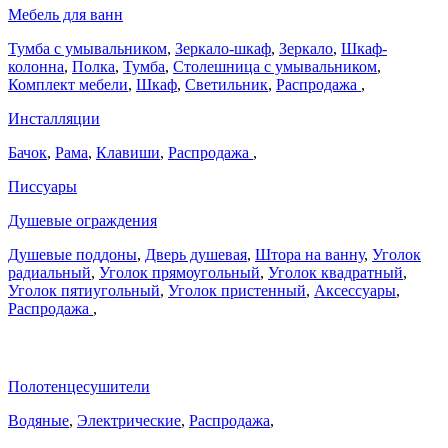
Мебель для ванн
Тумба с умывальником
,
Зеркало-шкаф
,
Зеркало
,
Шкаф-
колонна
,
Полка
,
Тумба
,
Столешница с умывальником
,
Комплект мебели
,
Шкаф
,
Светильник
,
Распродажа
,
Инсталляции
Бачок
,
Рама
,
Клавиши
,
Распродажа
,
Писсуары
Душевые ограждения
Душевые поддоны
,
Дверь душевая
,
Штора на ванну
,
Уголок
радиальный
,
Уголок прямоугольный
,
Уголок квадратный
,
Уголок пятиугольный
,
Уголок пристенный
,
Аксессуары
,
Распродажа
,
Полотенцесушители
Водяные
,
Электрические
,
Распродажа
,