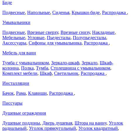
Биде
Подвесные
,
Напольные
,
Сиденья
,
Крышки-биде
,
Распродажа
,
Умывальники
Подвесные
,
Врезные сверху
,
Врезные снизу
,
Накладные
,
Мебельные
,
Угловые
,
Пьедесталы
,
Полупьедесталы
,
Аксессуары
,
Сифоны для умывальника
,
Распродажа
,
Мебель для ванн
Тумба с умывальником
,
Зеркало-шкаф
,
Зеркало
,
Шкаф-
колонна
,
Полка
,
Тумба
,
Столешница с умывальником
,
Комплект мебели
,
Шкаф
,
Светильник
,
Распродажа
,
Инсталляции
Бачок
,
Рама
,
Клавиши
,
Распродажа
,
Писсуары
Душевые ограждения
Душевые поддоны
,
Дверь душевая
,
Штора на ванну
,
Уголок
радиальный
,
Уголок прямоугольный
,
Уголок квадратный
,