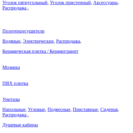
Уголок пятиугольный
,
Уголок пристенный
,
Аксессуары
,
Распродажа
,
Полотенцесушители
Водяные
,
Электрические
,
Распродажа
,
Керамическая плитка / Керамогранит
Мозаика
ПВХ плитка
Унитазы
Напольные
,
Угловые
,
Подвесные
,
Приставные
,
Сиденья
,
Распродажа
,
Душевые кабины