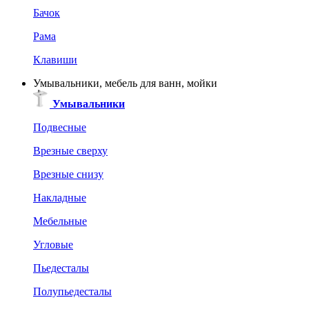
Бачок
Рама
Клавиши
Умывальники, мебель для ванн, мойки
Умывальники
Подвесные
Врезные сверху
Врезные снизу
Накладные
Мебельные
Угловые
Пьедесталы
Полупьедесталы