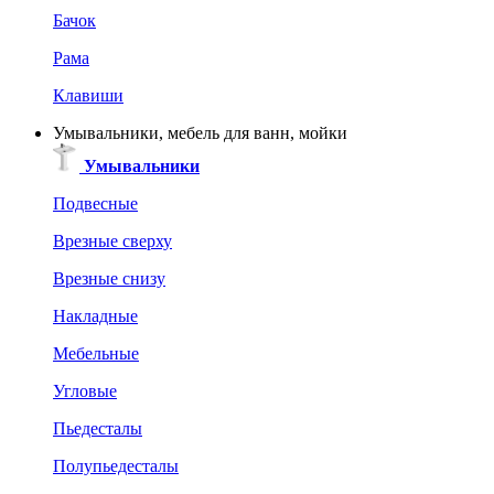
Бачок
Рама
Клавиши
Умывальники, мебель для ванн, мойки
Умывальники
Подвесные
Врезные сверху
Врезные снизу
Накладные
Мебельные
Угловые
Пьедесталы
Полупьедесталы