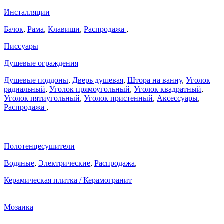
Инсталляции
Бачок
,
Рама
,
Клавиши
,
Распродажа
,
Писсуары
Душевые ограждения
Душевые поддоны
,
Дверь душевая
,
Штора на ванну
,
Уголок
радиальный
,
Уголок прямоугольный
,
Уголок квадратный
,
Уголок пятиугольный
,
Уголок пристенный
,
Аксессуары
,
Распродажа
,
Полотенцесушители
Водяные
,
Электрические
,
Распродажа
,
Керамическая плитка / Керамогранит
Мозаика