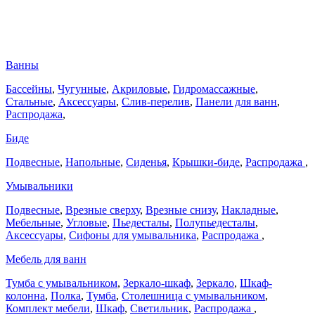
Ванны
Бассейны
,
Чугунные
,
Акриловые
,
Гидромассажные
,
Стальные
,
Аксессуары
,
Слив-перелив
,
Панели для ванн
,
Распродажа
,
Биде
Подвесные
,
Напольные
,
Сиденья
,
Крышки-биде
,
Распродажа
,
Умывальники
Подвесные
,
Врезные сверху
,
Врезные снизу
,
Накладные
,
Мебельные
,
Угловые
,
Пьедесталы
,
Полупьедесталы
,
Аксессуары
,
Сифоны для умывальника
,
Распродажа
,
Мебель для ванн
Тумба с умывальником
,
Зеркало-шкаф
,
Зеркало
,
Шкаф-
колонна
,
Полка
,
Тумба
,
Столешница с умывальником
,
Комплект мебели
,
Шкаф
,
Светильник
,
Распродажа
,