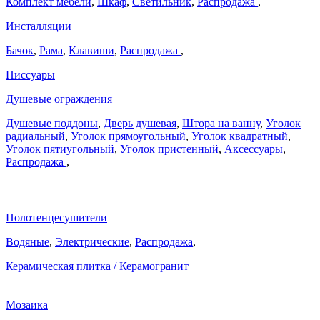
Комплект мебели
,
Шкаф
,
Светильник
,
Распродажа
,
Инсталляции
Бачок
,
Рама
,
Клавиши
,
Распродажа
,
Писсуары
Душевые ограждения
Душевые поддоны
,
Дверь душевая
,
Штора на ванну
,
Уголок
радиальный
,
Уголок прямоугольный
,
Уголок квадратный
,
Уголок пятиугольный
,
Уголок пристенный
,
Аксессуары
,
Распродажа
,
Полотенцесушители
Водяные
,
Электрические
,
Распродажа
,
Керамическая плитка / Керамогранит
Мозаика