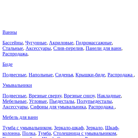
Ванны
Бассейны
,
Чугунные
,
Акриловые
,
Гидромассажные
,
Стальные
,
Аксессуары
,
Слив-перелив
,
Панели для ванн
,
Распродажа
,
Биде
Подвесные
,
Напольные
,
Сиденья
,
Крышки-биде
,
Распродажа
,
Умывальники
Подвесные
,
Врезные сверху
,
Врезные снизу
,
Накладные
,
Мебельные
,
Угловые
,
Пьедесталы
,
Полупьедесталы
,
Аксессуары
,
Сифоны для умывальника
,
Распродажа
,
Мебель для ванн
Тумба с умывальником
,
Зеркало-шкаф
,
Зеркало
,
Шкаф-
колонна
,
Полка
,
Тумба
,
Столешница с умывальником
,