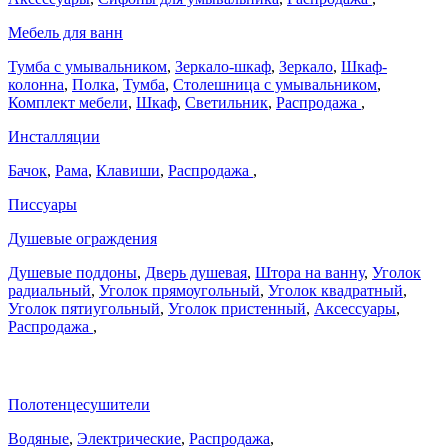
Мебель для ванн
Тумба с умывальником
,
Зеркало-шкаф
,
Зеркало
,
Шкаф-
колонна
,
Полка
,
Тумба
,
Столешница с умывальником
,
Комплект мебели
,
Шкаф
,
Светильник
,
Распродажа
,
Инсталляции
Бачок
,
Рама
,
Клавиши
,
Распродажа
,
Писсуары
Душевые ограждения
Душевые поддоны
,
Дверь душевая
,
Штора на ванну
,
Уголок
радиальный
,
Уголок прямоугольный
,
Уголок квадратный
,
Уголок пятиугольный
,
Уголок пристенный
,
Аксессуары
,
Распродажа
,
Полотенцесушители
Водяные
,
Электрические
,
Распродажа
,