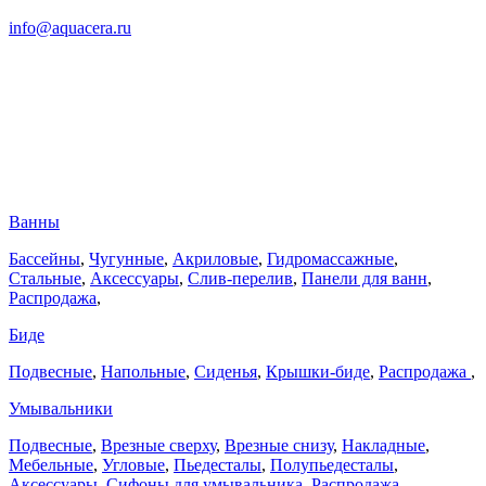
info@aquacera.ru
Ванны
Бассейны
,
Чугунные
,
Акриловые
,
Гидромассажные
,
Стальные
,
Аксессуары
,
Слив-перелив
,
Панели для ванн
,
Распродажа
,
Биде
Подвесные
,
Напольные
,
Сиденья
,
Крышки-биде
,
Распродажа
,
Умывальники
Подвесные
,
Врезные сверху
,
Врезные снизу
,
Накладные
,
Мебельные
,
Угловые
,
Пьедесталы
,
Полупьедесталы
,
Аксессуары
,
Сифоны для умывальника
,
Распродажа
,