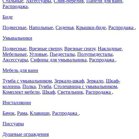
Стальные
,
Аксессуары
,
Слив-перелив
,
Панели для ванн
,
Распродажа
,
Биде
Подвесные
,
Напольные
,
Сиденья
,
Крышки-биде
,
Распродажа
,
Умывальники
Подвесные
,
Врезные сверху
,
Врезные снизу
,
Накладные
,
Мебельные
,
Угловые
,
Пьедесталы
,
Полупьедесталы
,
Аксессуары
,
Сифоны для умывальника
,
Распродажа
,
Мебель для ванн
Тумба с умывальником
,
Зеркало-шкаф
,
Зеркало
,
Шкаф-
колонна
,
Полка
,
Тумба
,
Столешница с умывальником
,
Комплект мебели
,
Шкаф
,
Светильник
,
Распродажа
,
Инсталляции
Бачок
,
Рама
,
Клавиши
,
Распродажа
,
Писсуары
Душевые ограждения