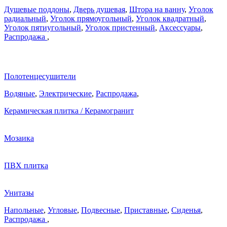
Душевые поддоны
,
Дверь душевая
,
Штора на ванну
,
Уголок
радиальный
,
Уголок прямоугольный
,
Уголок квадратный
,
Уголок пятиугольный
,
Уголок пристенный
,
Аксессуары
,
Распродажа
,
Полотенцесушители
Водяные
,
Электрические
,
Распродажа
,
Керамическая плитка / Керамогранит
Мозаика
ПВХ плитка
Унитазы
Напольные
,
Угловые
,
Подвесные
,
Приставные
,
Сиденья
,
Распродажа
,