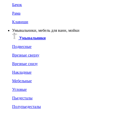
Бачок
Рама
Клавиши
Умывальники, мебель для ванн, мойки
Умывальники
Подвесные
Врезные сверху
Врезные снизу
Накладные
Мебельные
Угловые
Пьедесталы
Полупьедесталы