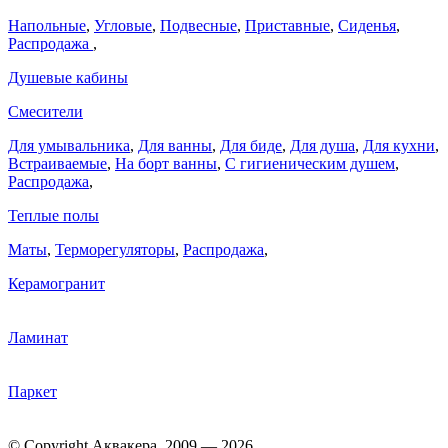
Напольные
,
Угловые
,
Подвесные
,
Приставные
,
Сиденья
,
Распродажа
,
Душевые кабины
Смесители
Для умывальника
,
Для ванны
,
Для биде
,
Для душа
,
Для кухни
,
Встраиваемые
,
На борт ванны
,
C гигиеническим душем
,
Распродажа
,
Теплые полы
Маты
,
Терморегуляторы
,
Распродажа
,
Керамогранит
Ламинат
Паркет
© Copyright Аквакера. 2009 — 2026