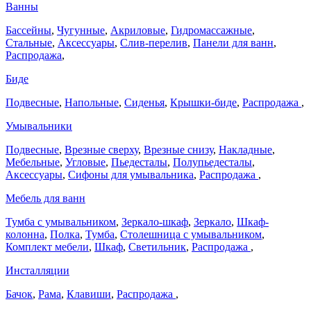
Ванны
Бассейны
,
Чугунные
,
Акриловые
,
Гидромассажные
,
Стальные
,
Аксессуары
,
Слив-перелив
,
Панели для ванн
,
Распродажа
,
Биде
Подвесные
,
Напольные
,
Сиденья
,
Крышки-биде
,
Распродажа
,
Умывальники
Подвесные
,
Врезные сверху
,
Врезные снизу
,
Накладные
,
Мебельные
,
Угловые
,
Пьедесталы
,
Полупьедесталы
,
Аксессуары
,
Сифоны для умывальника
,
Распродажа
,
Мебель для ванн
Тумба с умывальником
,
Зеркало-шкаф
,
Зеркало
,
Шкаф-
колонна
,
Полка
,
Тумба
,
Столешница с умывальником
,
Комплект мебели
,
Шкаф
,
Светильник
,
Распродажа
,
Инсталляции
Бачок
,
Рама
,
Клавиши
,
Распродажа
,