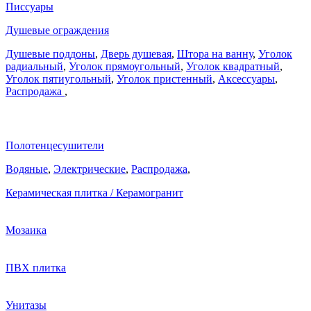
Писсуары
Душевые ограждения
Душевые поддоны
,
Дверь душевая
,
Штора на ванну
,
Уголок
радиальный
,
Уголок прямоугольный
,
Уголок квадратный
,
Уголок пятиугольный
,
Уголок пристенный
,
Аксессуары
,
Распродажа
,
Полотенцесушители
Водяные
,
Электрические
,
Распродажа
,
Керамическая плитка / Керамогранит
Мозаика
ПВХ плитка
Унитазы