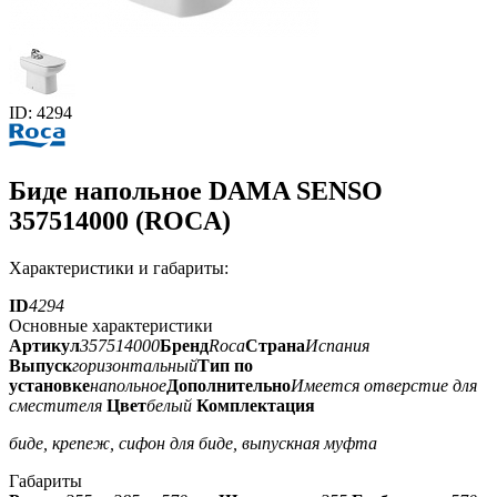
ID: 4294
Биде напольное DAMA SENSO
357514000 (ROCA)
Характеристики и габариты:
ID
4294
Основные характеристики
Артикул
357514000
Бренд
Roca
Страна
Испания
Выпуск
горизонтальный
Тип по
установке
напольное
Дополнительно
Имеется отверстие для
сместителя
Цвет
белый
Комплектация
биде, крепеж, сифон для биде, выпускная муфта
Габариты