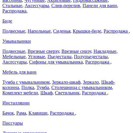
Бассейны
,
Чугунные
,
Акриловые
,
Гидромассажные
,
Стальные
,
Аксессуары
,
Слив-перелив
,
Панели для ванн
,
Распродажа
,
Биде
Подвесные
,
Напольные
,
Сиденья
,
Крышки-биде
,
Распродажа
,
Умывальники
Подвесные
,
Врезные сверху
,
Врезные снизу
,
Накладные
,
Мебельные
,
Угловые
,
Пьедесталы
,
Полупьедесталы
,
Аксессуары
,
Сифоны для умывальника
,
Распродажа
,
Мебель для ванн
Тумба с умывальником
,
Зеркало-шкаф
,
Зеркало
,
Шкаф-
колонна
,
Полка
,
Тумба
,
Столешница с умывальником
,
Комплект мебели
,
Шкаф
,
Светильник
,
Распродажа
,
Инсталляции
Бачок
,
Рама
,
Клавиши
,
Распродажа
,
Писсуары