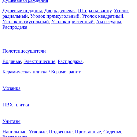
Душевые ограждения
Душевые поддоны
,
Дверь душевая
,
Штора на ванну
,
Уголок
радиальный
,
Уголок прямоугольный
,
Уголок квадратный
,
Уголок пятиугольный
,
Уголок пристенный
,
Аксессуары
,
Распродажа
,
Полотенцесушители
Водяные
,
Электрические
,
Распродажа
,
Керамическая плитка / Керамогранит
Мозаика
ПВХ плитка
Унитазы
Напольные
,
Угловые
,
Подвесные
,
Приставные
,
Сиденья
,