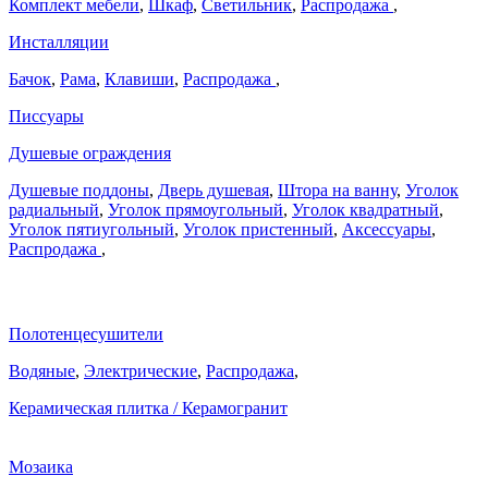
Комплект мебели
,
Шкаф
,
Светильник
,
Распродажа
,
Инсталляции
Бачок
,
Рама
,
Клавиши
,
Распродажа
,
Писсуары
Душевые ограждения
Душевые поддоны
,
Дверь душевая
,
Штора на ванну
,
Уголок
радиальный
,
Уголок прямоугольный
,
Уголок квадратный
,
Уголок пятиугольный
,
Уголок пристенный
,
Аксессуары
,
Распродажа
,
Полотенцесушители
Водяные
,
Электрические
,
Распродажа
,
Керамическая плитка / Керамогранит
Мозаика