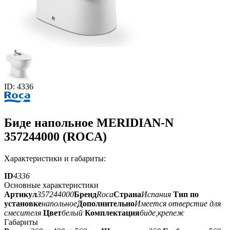
ID: 4336
Биде напольное MERIDIAN-N
357244000 (ROCA)
Характеристики и габариты:
ID
4336
Основные характеристики
Артикул
357244000
Бренд
Roca
Страна
Испания
Тип по
установке
напольное
Дополнительно
Имеется отверстие для
смесителя
Цвет
белый
Комплектация
биде,крепеж
Габариты