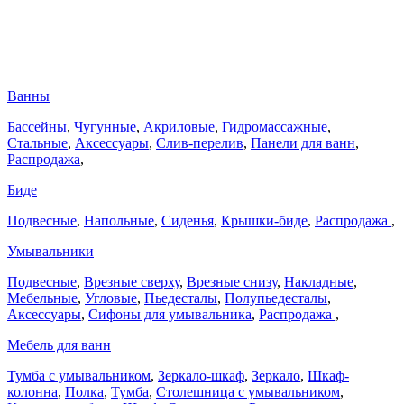
Ванны
Бассейны
,
Чугунные
,
Акриловые
,
Гидромассажные
,
Стальные
,
Аксессуары
,
Слив-перелив
,
Панели для ванн
,
Распродажа
,
Биде
Подвесные
,
Напольные
,
Сиденья
,
Крышки-биде
,
Распродажа
,
Умывальники
Подвесные
,
Врезные сверху
,
Врезные снизу
,
Накладные
,
Мебельные
,
Угловые
,
Пьедесталы
,
Полупьедесталы
,
Аксессуары
,
Сифоны для умывальника
,
Распродажа
,
Мебель для ванн
Тумба с умывальником
,
Зеркало-шкаф
,
Зеркало
,
Шкаф-
колонна
,
Полка
,
Тумба
,
Столешница с умывальником
,