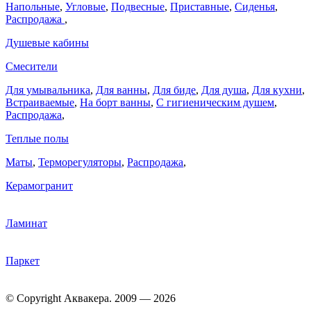
Напольные
,
Угловые
,
Подвесные
,
Приставные
,
Сиденья
,
Распродажа
,
Душевые кабины
Смесители
Для умывальника
,
Для ванны
,
Для биде
,
Для душа
,
Для кухни
,
Встраиваемые
,
На борт ванны
,
C гигиеническим душем
,
Распродажа
,
Теплые полы
Маты
,
Терморегуляторы
,
Распродажа
,
Керамогранит
Ламинат
Паркет
© Copyright Аквакера. 2009 — 2026