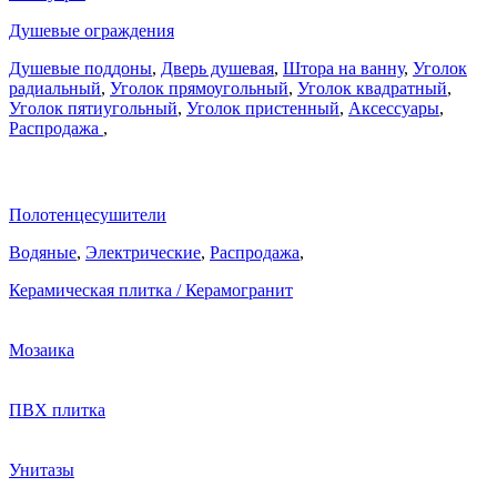
Душевые ограждения
Душевые поддоны
,
Дверь душевая
,
Штора на ванну
,
Уголок
радиальный
,
Уголок прямоугольный
,
Уголок квадратный
,
Уголок пятиугольный
,
Уголок пристенный
,
Аксессуары
,
Распродажа
,
Полотенцесушители
Водяные
,
Электрические
,
Распродажа
,
Керамическая плитка / Керамогранит
Мозаика
ПВХ плитка
Унитазы