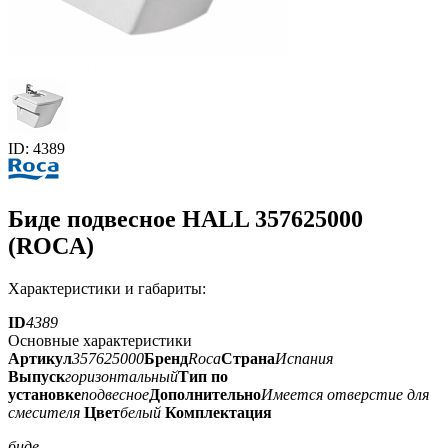
ID: 4389
Биде подвесное HALL 357625000
(ROCA)
Характеристики и габариты:
ID
4389
Основные характеристики
Артикул
357625000
Бренд
Roca
Страна
Испания
Выпуск
горизонтальный
Тип по
установке
подвесное
Дополнительно
Имеется отверстие для
смесителя
Цвет
белый
Комплектация
биде