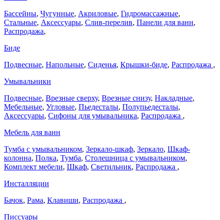
Бассейны
,
Чугунные
,
Акриловые
,
Гидромассажные
,
Стальные
,
Аксессуары
,
Слив-перелив
,
Панели для ванн
,
Распродажа
,
Биде
Подвесные
,
Напольные
,
Сиденья
,
Крышки-биде
,
Распродажа
,
Умывальники
Подвесные
,
Врезные сверху
,
Врезные снизу
,
Накладные
,
Мебельные
,
Угловые
,
Пьедесталы
,
Полупьедесталы
,
Аксессуары
,
Сифоны для умывальника
,
Распродажа
,
Мебель для ванн
Тумба с умывальником
,
Зеркало-шкаф
,
Зеркало
,
Шкаф-
колонна
,
Полка
,
Тумба
,
Столешница с умывальником
,
Комплект мебели
,
Шкаф
,
Светильник
,
Распродажа
,
Инсталляции
Бачок
,
Рама
,
Клавиши
,
Распродажа
,
Писсуары