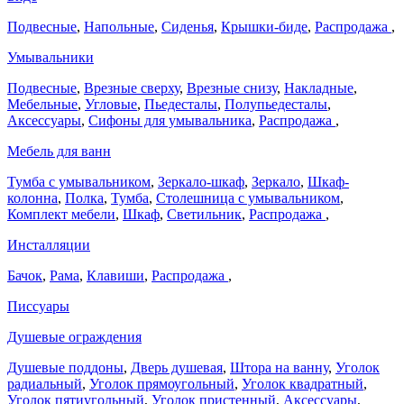
Подвесные
,
Напольные
,
Сиденья
,
Крышки-биде
,
Распродажа
,
Умывальники
Подвесные
,
Врезные сверху
,
Врезные снизу
,
Накладные
,
Мебельные
,
Угловые
,
Пьедесталы
,
Полупьедесталы
,
Аксессуары
,
Сифоны для умывальника
,
Распродажа
,
Мебель для ванн
Тумба с умывальником
,
Зеркало-шкаф
,
Зеркало
,
Шкаф-
колонна
,
Полка
,
Тумба
,
Столешница с умывальником
,
Комплект мебели
,
Шкаф
,
Светильник
,
Распродажа
,
Инсталляции
Бачок
,
Рама
,
Клавиши
,
Распродажа
,
Писсуары
Душевые ограждения
Душевые поддоны
,
Дверь душевая
,
Штора на ванну
,
Уголок
радиальный
,
Уголок прямоугольный
,
Уголок квадратный
,
Уголок пятиугольный
,
Уголок пристенный
,
Аксессуары
,