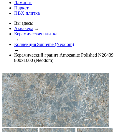
Ламинат
Паркет
ПВХ плитка
Вы здесь:
Аквакера
→
Керамическая плитка
→
Коллекция Supreme (Neodom)
→
Керамический гранит Amozanite Polished N20439
800x1600 (Neodom)