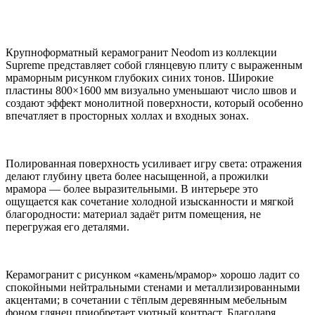
Крупноформатный керамогранит Neodom из коллекции
Supreme представляет собой глянцевую плиту с выраженным
мраморным рисунком глубоких синих тонов. Широкие
пластины 800×1600 мм визуально уменьшают число швов и
создают эффект монолитной поверхности, который особенно
впечатляет в просторных холлах и входных зонах.
Полированная поверхность усиливает игру света: отражения
делают глубину цвета более насыщенной, а прожилки
мрамора — более выразительными. В интерьере это
ощущается как сочетание холодной изысканности и мягкой
благородности: материал задаёт ритм помещения, не
перегружая его деталями.
Керамогранит с рисунком «камень/мрамор» хорошо ладит со
спокойными нейтральными стенами и металлизированными
акцентами; в сочетании с тёплым деревянным мебельным
фоном глянец приобретает уютный контраст. Благодаря