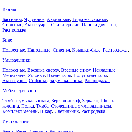
Ванны
Бассейны
,
Чугунные
,
Акриловые
,
Гидромассажные
,
Стальные
,
Аксессуары
,
Слив-перелив
,
Панели для ванн
,
Распродажа
,
Биде
Подвесные
,
Напольные
,
Сиденья
,
Крышки-биде
,
Распродажа
,
Умывальники
Подвесные
,
Врезные сверху
,
Врезные снизу
,
Накладные
,
Мебельные
,
Угловые
,
Пьедесталы
,
Полупьедесталы
,
Аксессуары
,
Сифоны для умывальника
,
Распродажа
,
Мебель для ванн
Тумба с умывальником
,
Зеркало-шкаф
,
Зеркало
,
Шкаф-
колонна
,
Полка
,
Тумба
,
Столешница с умывальником
,
Комплект мебели
,
Шкаф
,
Светильник
,
Распродажа
,
Инсталляции
Бачок
,
Рама
,
Клавиши
,
Распродажа
,