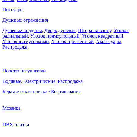
Писсуары
Душевые ограждения
Душевые поддоны
,
Дверь душевая
,
Штора на ванну
,
Уголок
радиальный
,
Уголок прямоугольный
,
Уголок квадратный
,
Уголок пятиугольный
,
Уголок пристенный
,
Аксессуары
,
Распродажа
,
Полотенцесушители
Водяные
,
Электрические
,
Распродажа
,
Керамическая плитка / Керамогранит
Мозаика
ПВХ плитка