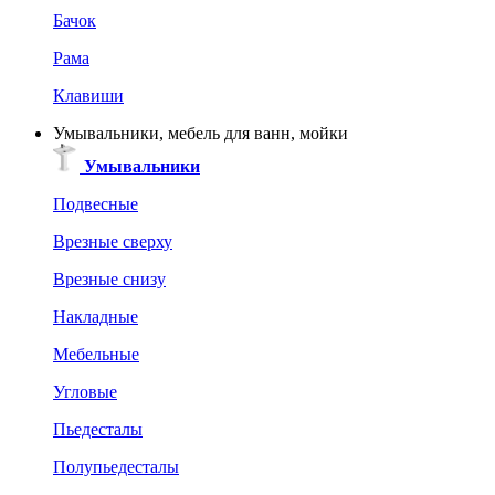
Бачок
Рама
Клавиши
Умывальники, мебель для ванн, мойки
Умывальники
Подвесные
Врезные сверху
Врезные снизу
Накладные
Мебельные
Угловые
Пьедесталы
Полупьедесталы