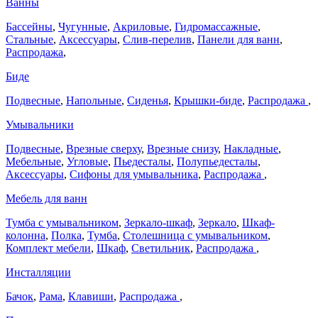
Ванны
Бассейны
,
Чугунные
,
Акриловые
,
Гидромассажные
,
Стальные
,
Аксессуары
,
Слив-перелив
,
Панели для ванн
,
Распродажа
,
Биде
Подвесные
,
Напольные
,
Сиденья
,
Крышки-биде
,
Распродажа
,
Умывальники
Подвесные
,
Врезные сверху
,
Врезные снизу
,
Накладные
,
Мебельные
,
Угловые
,
Пьедесталы
,
Полупьедесталы
,
Аксессуары
,
Сифоны для умывальника
,
Распродажа
,
Мебель для ванн
Тумба с умывальником
,
Зеркало-шкаф
,
Зеркало
,
Шкаф-
колонна
,
Полка
,
Тумба
,
Столешница с умывальником
,
Комплект мебели
,
Шкаф
,
Светильник
,
Распродажа
,
Инсталляции
Бачок
,
Рама
,
Клавиши
,
Распродажа
,