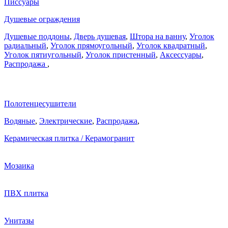
Писсуары
Душевые ограждения
Душевые поддоны
,
Дверь душевая
,
Штора на ванну
,
Уголок
радиальный
,
Уголок прямоугольный
,
Уголок квадратный
,
Уголок пятиугольный
,
Уголок пристенный
,
Аксессуары
,
Распродажа
,
Полотенцесушители
Водяные
,
Электрические
,
Распродажа
,
Керамическая плитка / Керамогранит
Мозаика
ПВХ плитка
Унитазы