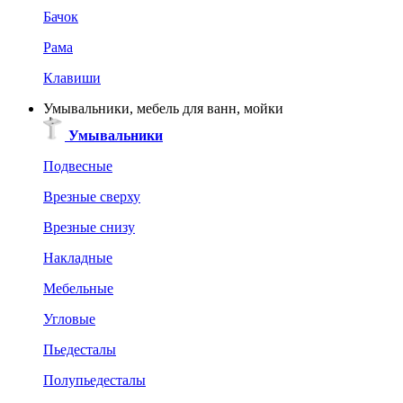
Бачок
Рама
Клавиши
Умывальники, мебель для ванн, мойки
Умывальники
Подвесные
Врезные сверху
Врезные снизу
Накладные
Мебельные
Угловые
Пьедесталы
Полупьедесталы