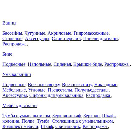
Ванны
Бассейны
,
Чугунные
,
Акриловые
,
Гидромассажные
,
Стальные
,
Аксессуары
,
Слив-перелив
,
Панели для ванн
,
Распродажа
,
Биде
Подвесные
,
Напольные
,
Сиденья
,
Крышки-биде
,
Распродажа
,
Умывальники
Подвесные
,
Врезные сверху
,
Врезные снизу
,
Накладные
,
Мебельные
,
Угловые
,
Пьедесталы
,
Полупьедесталы
,
Аксессуары
,
Сифоны для умывальника
,
Распродажа
,
Мебель для ванн
Тумба с умывальником
,
Зеркало-шкаф
,
Зеркало
,
Шкаф-
колонна
,
Полка
,
Тумба
,
Столешница с умывальником
,
Комплект мебели
,
Шкаф
,
Светильник
,
Распродажа
,