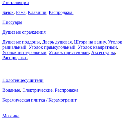
Инсталляции
Бачок
,
Рама
,
Клавиши
,
Распродажа
,
Писсуары
Душевые ограждения
Душевые поддоны
,
Дверь душевая
,
Штора на ванну
,
Уголок
радиальный
,
Уголок прямоугольный
,
Уголок квадратный
,
Уголок пятиугольный
,
Уголок пристенный
,
Аксессуары
,
Распродажа
,
Полотенцесушители
Водяные
,
Электрические
,
Распродажа
,
Керамическая плитка / Керамогранит
Мозаика