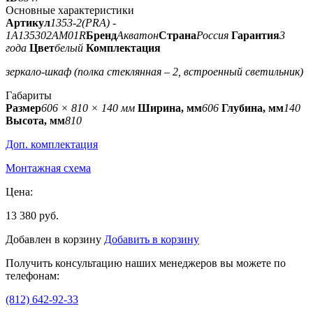
Основные характеристики
Артикул
1353-2(PRA) -
1A135302AM01R
Бренд
Акватон
Страна
Россия
Гарантия
3
года
Цвет
белый
Комплектация
зеркало-шкаф (полка стеклянная – 2, встроенный светильник)
Габариты
Размер
606 × 810 × 140 мм
Ширина, мм
606
Глубина, мм
140
Высота, мм
810
Доп. комплектация
Монтажная схема
Цена:
13 380 руб.
Добавлен в корзину
Добавить в корзину
Получить консультацию наших менеджеров вы можете по
телефонам:
(812) 642-92-33