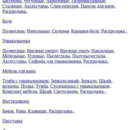
Бассейны
,
Чугунные
,
Акриловые
,
Гидромассажные
,
Стальные
,
Аксессуары
,
Слив-перелив
,
Панели для ванн
,
Распродажа
,
Биде
Подвесные
,
Напольные
,
Сиденья
,
Крышки-биде
,
Распродажа
,
Умывальники
Подвесные
,
Врезные сверху
,
Врезные снизу
,
Накладные
,
Мебельные
,
Угловые
,
Пьедесталы
,
Полупьедесталы
,
Аксессуары
,
Сифоны для умывальника
,
Распродажа
,
Мебель для ванн
Тумба с умывальником
,
Зеркало-шкаф
,
Зеркало
,
Шкаф-
колонна
,
Полка
,
Тумба
,
Столешница с умывальником
,
Комплект мебели
,
Шкаф
,
Светильник
,
Распродажа
,
Инсталляции
Бачок
,
Рама
,
Клавиши
,
Распродажа
,
Писсуары