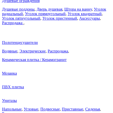
Душевые ограждения
Душевые поддоны
,
Дверь душевая
,
Штора на ванну
,
Уголок
радиальный
,
Уголок прямоугольный
,
Уголок квадратный
,
Уголок пятиугольный
,
Уголок пристенный
,
Аксессуары
,
Распродажа
,
Полотенцесушители
Водяные
,
Электрические
,
Распродажа
,
Керамическая плитка / Керамогранит
Мозаика
ПВХ плитка
Унитазы
Напольные
,
Угловые
,
Подвесные
,
Приставные
,
Сиденья
,