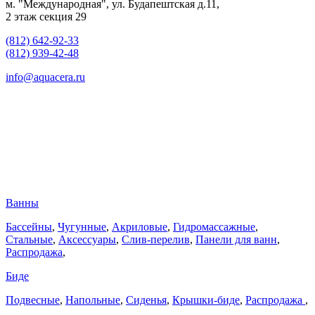
м. "Международная", ул. Будапештская д.11,
2 этаж секция 29
(812) 642-92-33
(812) 939-42-48
info@aquacera.ru
Ванны
Бассейны
,
Чугунные
,
Акриловые
,
Гидромассажные
,
Стальные
,
Аксессуары
,
Слив-перелив
,
Панели для ванн
,
Распродажа
,
Биде
Подвесные
,
Напольные
,
Сиденья
,
Крышки-биде
,
Распродажа
,