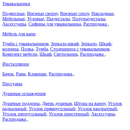
Умывальники
Подвесные
,
Врезные сверху
,
Врезные снизу
,
Накладные
,
Мебельные
,
Угловые
,
Пьедесталы
,
Полупьедесталы
,
Аксессуары
,
Сифоны для умывальника
,
Распродажа
,
Мебель для ванн
Тумба с умывальником
,
Зеркало-шкаф
,
Зеркало
,
Шкаф-
колонна
,
Полка
,
Тумба
,
Столешница с умывальником
,
Комплект мебели
,
Шкаф
,
Светильник
,
Распродажа
,
Инсталляции
Бачок
,
Рама
,
Клавиши
,
Распродажа
,
Писсуары
Душевые ограждения
Душевые поддоны
,
Дверь душевая
,
Штора на ванну
,
Уголок
радиальный
,
Уголок прямоугольный
,
Уголок квадратный
,
Уголок пятиугольный
,
Уголок пристенный
,
Аксессуары
,
Распродажа
,