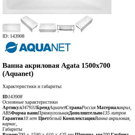
ID: 143908
Ванна акриловая Agata 1500x700
(Aquanet)
Характеристики и габариты:
ID
143908
Основные характеристики
Артикул
347931
Бренд
Aquanet
Страна
Россия
Материал
акрил,
ABS
Форма ванн
Прямоугольная
Дополнительно
135 литров
Гарантия
10 лет
Цвет
белый
Комплектация
Ванна акриловая,
каркас,
Габариты
Размер
700 × 1500 × 610 × 425 мм
Ширина, мм
700
Глубина,