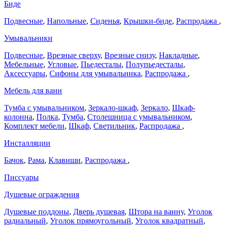
Биде
Подвесные
,
Напольные
,
Сиденья
,
Крышки-биде
,
Распродажа
,
Умывальники
Подвесные
,
Врезные сверху
,
Врезные снизу
,
Накладные
,
Мебельные
,
Угловые
,
Пьедесталы
,
Полупьедесталы
,
Аксессуары
,
Сифоны для умывальника
,
Распродажа
,
Мебель для ванн
Тумба с умывальником
,
Зеркало-шкаф
,
Зеркало
,
Шкаф-
колонна
,
Полка
,
Тумба
,
Столешница с умывальником
,
Комплект мебели
,
Шкаф
,
Светильник
,
Распродажа
,
Инсталляции
Бачок
,
Рама
,
Клавиши
,
Распродажа
,
Писсуары
Душевые ограждения
Душевые поддоны
,
Дверь душевая
,
Штора на ванну
,
Уголок
радиальный
,
Уголок прямоугольный
,
Уголок квадратный
,