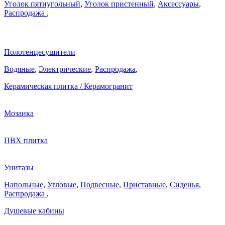
Уголок пятиугольный
,
Уголок пристенный
,
Аксессуары
,
Распродажа
,
Полотенцесушители
Водяные
,
Электрические
,
Распродажа
,
Керамическая плитка / Керамогранит
Мозаика
ПВХ плитка
Унитазы
Напольные
,
Угловые
,
Подвесные
,
Приставные
,
Сиденья
,
Распродажа
,
Душевые кабины