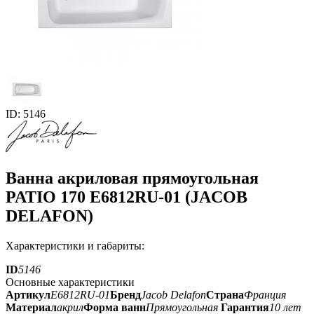
ID: 5146
Ванна акриловая прямоугольная
PATIO 170 E6812RU-01 (JACOB
DELAFON)
Характеристики и габариты:
ID
5146
Основные характеристики
Артикул
E6812RU-01
Бренд
Jacob Delafon
Страна
Франция
Материал
акрил
Форма ванн
Прямоугольная
Гарантия
10 лет