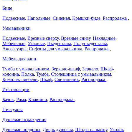
Биде
Подвесные
,
Напольные
,
Сиденья
,
Крышки-биде
,
Распродажа
,
Умывальники
Подвесные
,
Врезные сверху
,
Врезные снизу
,
Накладные
,
Мебельные
,
Угловые
,
Пьедесталы
,
Полупьедесталы
,
Аксессуары
,
Сифоны для умывальника
,
Распродажа
,
Мебель для ванн
Тумба с умывальником
,
Зеркало-шкаф
,
Зеркало
,
Шкаф-
колонна
,
Полка
,
Тумба
,
Столешница с умывальником
,
Комплект мебели
,
Шкаф
,
Светильник
,
Распродажа
,
Инсталляции
Бачок
,
Рама
,
Клавиши
,
Распродажа
,
Писсуары
Душевые ограждения
Душевые поддоны
,
Дверь душевая
,
Штора на ванну
,
Уголок