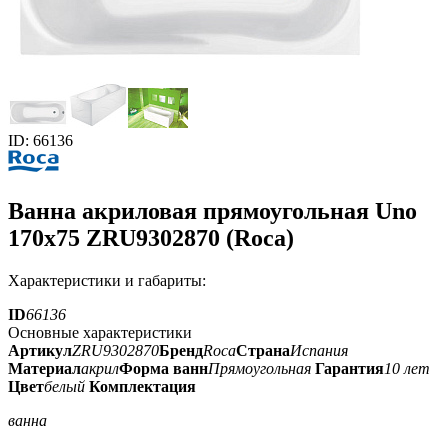
ID: 66136
Ванна акриловая прямоугольная Uno
170x75 ZRU9302870 (Roca)
Характеристики и габариты:
ID
66136
Основные характеристики
Артикул
ZRU9302870
Бренд
Roca
Страна
Испания
Материал
акрил
Форма ванн
Прямоугольная
Гарантия
10 лет
Цвет
белый
Комплектация
ванна