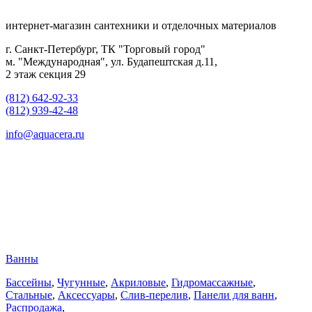
интернет-магазин сантехники и отделочных материалов
г. Санкт-Петербург, ТК "Торговый город"
м. "Международная", ул. Будапештская д.11,
2 этаж секция 29
(812) 642-92-33
(812) 939-42-48
info@aquacera.ru
Ванны
Бассейны
,
Чугунные
,
Акриловые
,
Гидромассажные
,
Стальные
,
Аксессуары
,
Слив-перелив
,
Панели для ванн
,
Распродажа
,