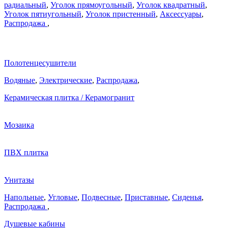
радиальный
,
Уголок прямоугольный
,
Уголок квадратный
,
Уголок пятиугольный
,
Уголок пристенный
,
Аксессуары
,
Распродажа
,
Полотенцесушители
Водяные
,
Электрические
,
Распродажа
,
Керамическая плитка / Керамогранит
Мозаика
ПВХ плитка
Унитазы
Напольные
,
Угловые
,
Подвесные
,
Приставные
,
Сиденья
,
Распродажа
,
Душевые кабины