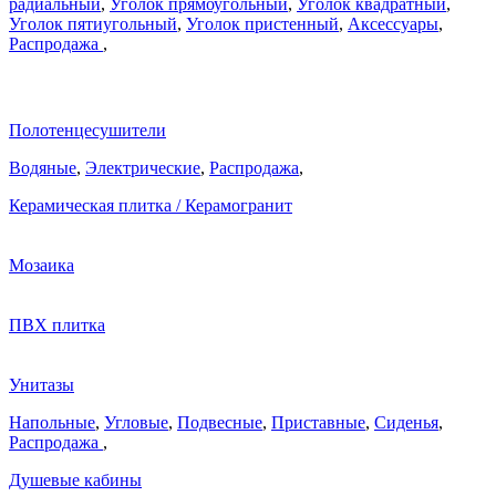
радиальный
,
Уголок прямоугольный
,
Уголок квадратный
,
Уголок пятиугольный
,
Уголок пристенный
,
Аксессуары
,
Распродажа
,
Полотенцесушители
Водяные
,
Электрические
,
Распродажа
,
Керамическая плитка / Керамогранит
Мозаика
ПВХ плитка
Унитазы
Напольные
,
Угловые
,
Подвесные
,
Приставные
,
Сиденья
,
Распродажа
,
Душевые кабины