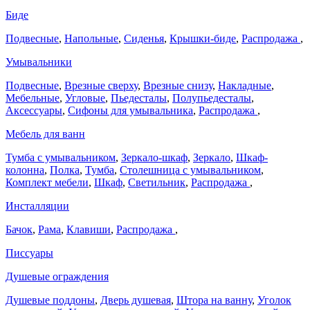
Биде
Подвесные
,
Напольные
,
Сиденья
,
Крышки-биде
,
Распродажа
,
Умывальники
Подвесные
,
Врезные сверху
,
Врезные снизу
,
Накладные
,
Мебельные
,
Угловые
,
Пьедесталы
,
Полупьедесталы
,
Аксессуары
,
Сифоны для умывальника
,
Распродажа
,
Мебель для ванн
Тумба с умывальником
,
Зеркало-шкаф
,
Зеркало
,
Шкаф-
колонна
,
Полка
,
Тумба
,
Столешница с умывальником
,
Комплект мебели
,
Шкаф
,
Светильник
,
Распродажа
,
Инсталляции
Бачок
,
Рама
,
Клавиши
,
Распродажа
,
Писсуары
Душевые ограждения
Душевые поддоны
,
Дверь душевая
,
Штора на ванну
,
Уголок