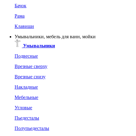
Бачок
Рама
Клавиши
Умывальники, мебель для ванн, мойки
Умывальники
Подвесные
Врезные сверху
Врезные снизу
Накладные
Мебельные
Угловые
Пьедесталы
Полупьедесталы