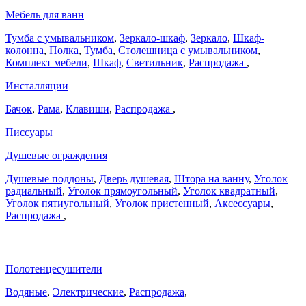
Мебель для ванн
Тумба с умывальником
,
Зеркало-шкаф
,
Зеркало
,
Шкаф-
колонна
,
Полка
,
Тумба
,
Столешница с умывальником
,
Комплект мебели
,
Шкаф
,
Светильник
,
Распродажа
,
Инсталляции
Бачок
,
Рама
,
Клавиши
,
Распродажа
,
Писсуары
Душевые ограждения
Душевые поддоны
,
Дверь душевая
,
Штора на ванну
,
Уголок
радиальный
,
Уголок прямоугольный
,
Уголок квадратный
,
Уголок пятиугольный
,
Уголок пристенный
,
Аксессуары
,
Распродажа
,
Полотенцесушители
Водяные
,
Электрические
,
Распродажа
,