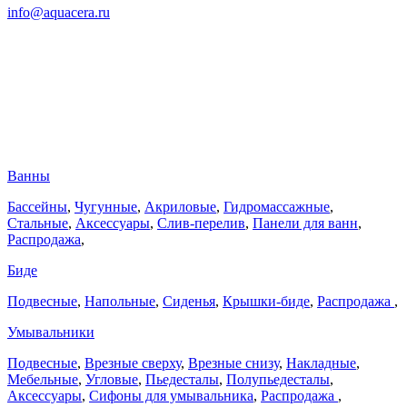
info@aquacera.ru
Ванны
Бассейны
,
Чугунные
,
Акриловые
,
Гидромассажные
,
Стальные
,
Аксессуары
,
Слив-перелив
,
Панели для ванн
,
Распродажа
,
Биде
Подвесные
,
Напольные
,
Сиденья
,
Крышки-биде
,
Распродажа
,
Умывальники
Подвесные
,
Врезные сверху
,
Врезные снизу
,
Накладные
,
Мебельные
,
Угловые
,
Пьедесталы
,
Полупьедесталы
,
Аксессуары
,
Сифоны для умывальника
,
Распродажа
,