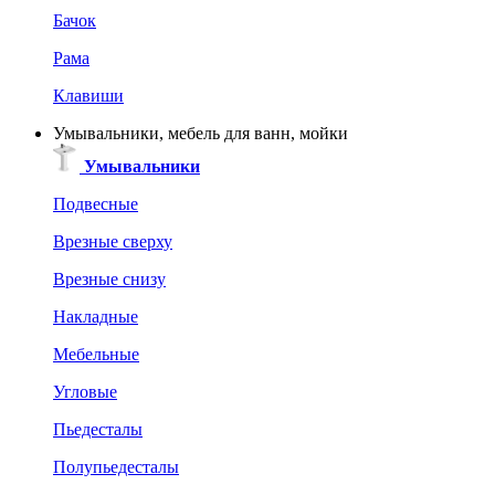
Бачок
Рама
Клавиши
Умывальники, мебель для ванн, мойки
Умывальники
Подвесные
Врезные сверху
Врезные снизу
Накладные
Мебельные
Угловые
Пьедесталы
Полупьедесталы