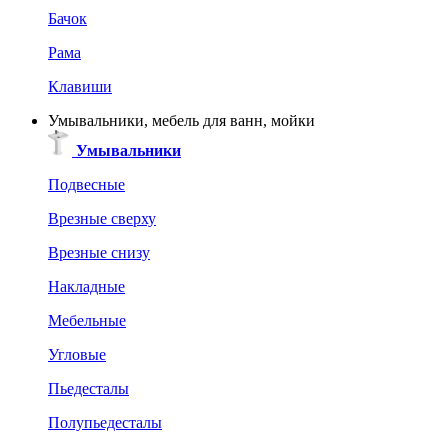
Бачок
Рама
Клавиши
Умывальники, мебель для ванн, мойки
Умывальники
Подвесные
Врезные сверху
Врезные снизу
Накладные
Мебельные
Угловые
Пьедесталы
Полупьедесталы