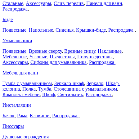
Стальные
,
Аксессуары
,
Слив-перелив
,
Панели для ванн
,
Распродажа
,
Биде
Подвесные
,
Напольные
,
Сиденья
,
Крышки-биде
,
Распродажа
,
Умывальники
Подвесные
,
Врезные сверху
,
Врезные снизу
,
Накладные
,
Мебельные
,
Угловые
,
Пьедесталы
,
Полупьедесталы
,
Аксессуары
,
Сифоны для умывальника
,
Распродажа
,
Мебель для ванн
Тумба с умывальником
,
Зеркало-шкаф
,
Зеркало
,
Шкаф-
колонна
,
Полка
,
Тумба
,
Столешница с умывальником
,
Комплект мебели
,
Шкаф
,
Светильник
,
Распродажа
,
Инсталляции
Бачок
,
Рама
,
Клавиши
,
Распродажа
,
Писсуары
Душевые ограждения