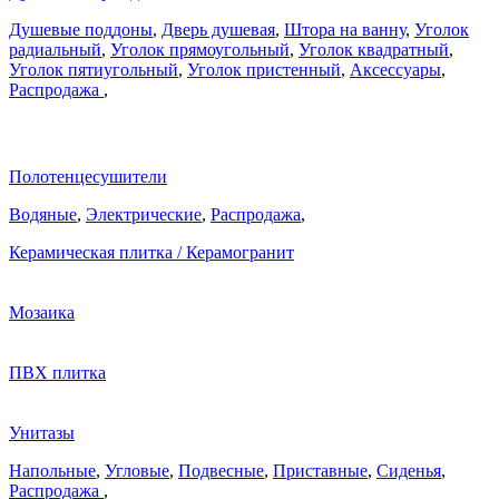
Душевые поддоны
,
Дверь душевая
,
Штора на ванну
,
Уголок
радиальный
,
Уголок прямоугольный
,
Уголок квадратный
,
Уголок пятиугольный
,
Уголок пристенный
,
Аксессуары
,
Распродажа
,
Полотенцесушители
Водяные
,
Электрические
,
Распродажа
,
Керамическая плитка / Керамогранит
Мозаика
ПВХ плитка
Унитазы
Напольные
,
Угловые
,
Подвесные
,
Приставные
,
Сиденья
,
Распродажа
,