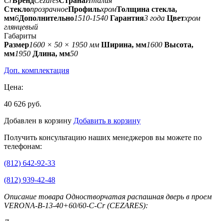
Cr
Бренд
Cezares
Страна
Италия
Стекло
прозрачное
Профиль
хром
Толщина стекла,
мм
6
Дополнительно
1510-1540
Гарантия
3 года
Цвет
хром
глянцевый
Габариты
Размер
1600 × 50 × 1950 мм
Ширина, мм
1600
Высота,
мм
1950
Длина, мм
50
Доп. комплектация
Цена:
40 626 руб.
Добавлен в корзину
Добавить в корзину
Получить консультацию наших менеджеров вы можете по
телефонам:
(812) 642-92-33
(812) 939-42-48
Описание товара Одностворчатая распашная дверь в проем
VERONA-B-13-40+60/60-C-Cr (CEZARES):