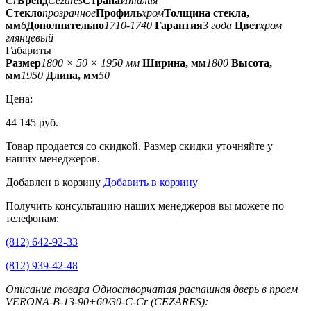
Cr
Бренд
Cezares
Страна
Италия
Стекло
прозрачное
Профиль
хром
Толщина стекла,
мм
6
Дополнительно
1710-1740
Гарантия
3 года
Цвет
хром
глянцевый
Габариты
Размер
1800 × 50 × 1950 мм
Ширина, мм
1800
Высота,
мм
1950
Длина, мм
50
Цена:
44 145 руб.
Товар продается со скидкой. Размер скидки уточняйте у
наших менеджеров.
Добавлен в корзину
Добавить в корзину
Получить консультацию наших менеджеров вы можете по
телефонам:
(812) 642-92-33
(812) 939-42-48
Описание товара Одностворчатая распашная дверь в проем
VERONA-B-13-90+60/30-C-Cr (CEZARES):