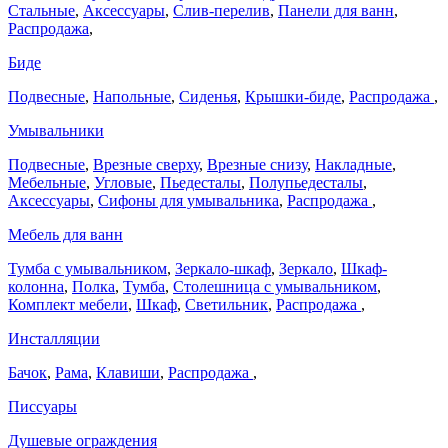
Стальные
,
Аксессуары
,
Слив-перелив
,
Панели для ванн
,
Распродажа
,
Биде
Подвесные
,
Напольные
,
Сиденья
,
Крышки-биде
,
Распродажа
,
Умывальники
Подвесные
,
Врезные сверху
,
Врезные снизу
,
Накладные
,
Мебельные
,
Угловые
,
Пьедесталы
,
Полупьедесталы
,
Аксессуары
,
Сифоны для умывальника
,
Распродажа
,
Мебель для ванн
Тумба с умывальником
,
Зеркало-шкаф
,
Зеркало
,
Шкаф-
колонна
,
Полка
,
Тумба
,
Столешница с умывальником
,
Комплект мебели
,
Шкаф
,
Светильник
,
Распродажа
,
Инсталляции
Бачок
,
Рама
,
Клавиши
,
Распродажа
,
Писсуары
Душевые ограждения