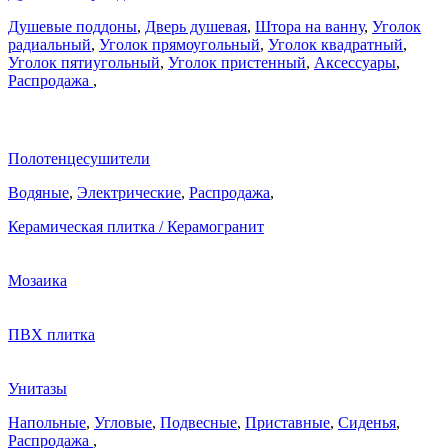
Душевые поддоны
,
Дверь душевая
,
Штора на ванну
,
Уголок
радиальный
,
Уголок прямоугольный
,
Уголок квадратный
,
Уголок пятиугольный
,
Уголок пристенный
,
Аксессуары
,
Распродажа
,
Полотенцесушители
Водяные
,
Электрические
,
Распродажа
,
Керамическая плитка / Керамогранит
Мозаика
ПВХ плитка
Унитазы
Напольные
,
Угловые
,
Подвесные
,
Приставные
,
Сиденья
,
Распродажа
,