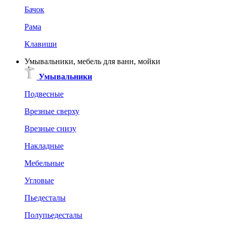
Бачок
Рама
Клавиши
Умывальники, мебель для ванн, мойки
Умывальники
Подвесные
Врезные сверху
Врезные снизу
Накладные
Мебельные
Угловые
Пьедесталы
Полупьедесталы