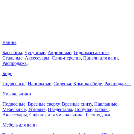
Ванны
Бассейны
,
Чугунные
,
Акриловые
,
Гидромассажные
,
Стальные
,
Аксессуары
,
Слив-перелив
,
Панели для ванн
,
Распродажа
,
Биде
Подвесные
,
Напольные
,
Сиденья
,
Крышки-биде
,
Распродажа
,
Умывальники
Подвесные
,
Врезные сверху
,
Врезные снизу
,
Накладные
,
Мебельные
,
Угловые
,
Пьедесталы
,
Полупьедесталы
,
Аксессуары
,
Сифоны для умывальника
,
Распродажа
,
Мебель для ванн