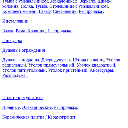
Тумба с умывальником
,
Зеркало-шкаф
,
Зеркало
,
Шкаф-
колонна
,
Полка
,
Тумба
,
Столешница с умывальником
,
Комплект мебели
,
Шкаф
,
Светильник
,
Распродажа
,
Инсталляции
Бачок
,
Рама
,
Клавиши
,
Распродажа
,
Писсуары
Душевые ограждения
Душевые поддоны
,
Дверь душевая
,
Штора на ванну
,
Уголок
радиальный
,
Уголок прямоугольный
,
Уголок квадратный
,
Уголок пятиугольный
,
Уголок пристенный
,
Аксессуары
,
Распродажа
,
Полотенцесушители
Водяные
,
Электрические
,
Распродажа
,
Керамическая плитка / Керамогранит