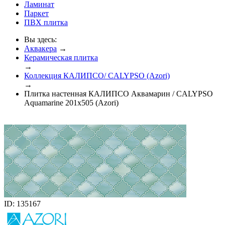
Ламинат
Паркет
ПВХ плитка
Вы здесь:
Аквакера
→
Керамическая плитка
→
Коллекция КАЛИПСО/ CALYPSO (Azori)
→
Плитка настенная КАЛИПСО Аквамарин / CALYPSO
Aquamarine 201x505 (Azori)
ID: 135167