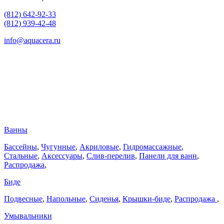
(812) 642-92-33
(812) 939-42-48
info@aquacera.ru
Ванны
Бассейны
,
Чугунные
,
Акриловые
,
Гидромассажные
,
Стальные
,
Аксессуары
,
Слив-перелив
,
Панели для ванн
,
Распродажа
,
Биде
Подвесные
,
Напольные
,
Сиденья
,
Крышки-биде
,
Распродажа
,
Умывальники