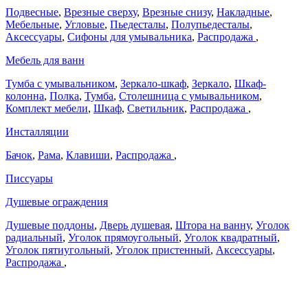
Подвесные
,
Врезные сверху
,
Врезные снизу
,
Накладные
,
Мебельные
,
Угловые
,
Пьедесталы
,
Полупьедесталы
,
Аксессуары
,
Сифоны для умывальника
,
Распродажа
,
Мебель для ванн
Тумба с умывальником
,
Зеркало-шкаф
,
Зеркало
,
Шкаф-
колонна
,
Полка
,
Тумба
,
Столешница с умывальником
,
Комплект мебели
,
Шкаф
,
Светильник
,
Распродажа
,
Инсталляции
Бачок
,
Рама
,
Клавиши
,
Распродажа
,
Писсуары
Душевые ограждения
Душевые поддоны
,
Дверь душевая
,
Штора на ванну
,
Уголок
радиальный
,
Уголок прямоугольный
,
Уголок квадратный
,
Уголок пятиугольный
,
Уголок пристенный
,
Аксессуары
,
Распродажа
,