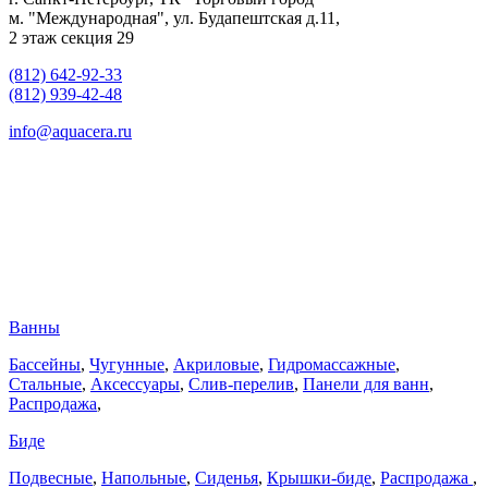
м. "Международная", ул. Будапештская д.11,
2 этаж секция 29
(812) 642-92-33
(812) 939-42-48
info@aquacera.ru
Ванны
Бассейны
,
Чугунные
,
Акриловые
,
Гидромассажные
,
Стальные
,
Аксессуары
,
Слив-перелив
,
Панели для ванн
,
Распродажа
,
Биде
Подвесные
,
Напольные
,
Сиденья
,
Крышки-биде
,
Распродажа
,