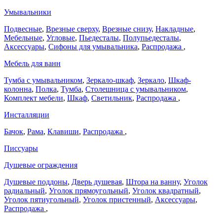
Умывальники
Подвесные
,
Врезные сверху
,
Врезные снизу
,
Накладные
,
Мебельные
,
Угловые
,
Пьедесталы
,
Полупьедесталы
,
Аксессуары
,
Сифоны для умывальника
,
Распродажа
,
Мебель для ванн
Тумба с умывальником
,
Зеркало-шкаф
,
Зеркало
,
Шкаф-
колонна
,
Полка
,
Тумба
,
Столешница с умывальником
,
Комплект мебели
,
Шкаф
,
Светильник
,
Распродажа
,
Инсталляции
Бачок
,
Рама
,
Клавиши
,
Распродажа
,
Писсуары
Душевые ограждения
Душевые поддоны
,
Дверь душевая
,
Штора на ванну
,
Уголок
радиальный
,
Уголок прямоугольный
,
Уголок квадратный
,
Уголок пятиугольный
,
Уголок пристенный
,
Аксессуары
,
Распродажа
,