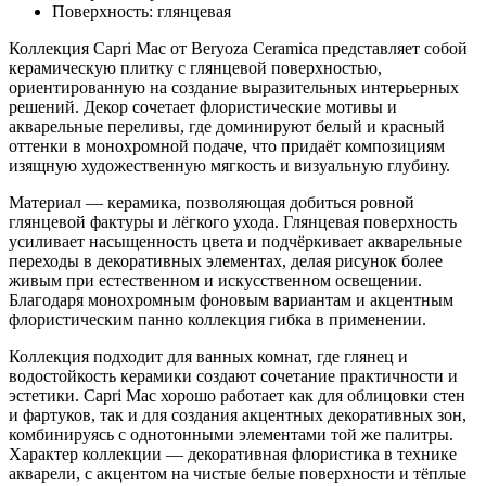
Поверхность: глянцевая
Коллекция Capri Mac от Beryoza Ceramica представляет собой
керамическую плитку с глянцевой поверхностью,
ориентированную на создание выразительных интерьерных
решений. Декор сочетает флористические мотивы и
акварельные переливы, где доминируют белый и красный
оттенки в монохромной подаче, что придаёт композициям
изящную художественную мягкость и визуальную глубину.
Материал — керамика, позволяющая добиться ровной
глянцевой фактуры и лёгкого ухода. Глянцевая поверхность
усиливает насыщенность цвета и подчёркивает акварельные
переходы в декоративных элементах, делая рисунок более
живым при естественном и искусственном освещении.
Благодаря монохромным фоновым вариантам и акцентным
флористическим панно коллекция гибка в применении.
Коллекция подходит для ванных комнат, где глянец и
водостойкость керамики создают сочетание практичности и
эстетики. Capri Mac хорошо работает как для облицовки стен
и фартуков, так и для создания акцентных декоративных зон,
комбинируясь с однотонными элементами той же палитры.
Характер коллекции — декоративная флористика в технике
акварели, с акцентом на чистые белые поверхности и тёплые