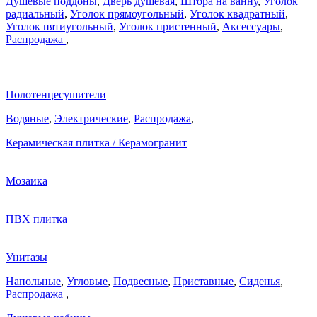
Душевые поддоны
,
Дверь душевая
,
Штора на ванну
,
Уголок
радиальный
,
Уголок прямоугольный
,
Уголок квадратный
,
Уголок пятиугольный
,
Уголок пристенный
,
Аксессуары
,
Распродажа
,
Полотенцесушители
Водяные
,
Электрические
,
Распродажа
,
Керамическая плитка / Керамогранит
Мозаика
ПВХ плитка
Унитазы
Напольные
,
Угловые
,
Подвесные
,
Приставные
,
Сиденья
,
Распродажа
,