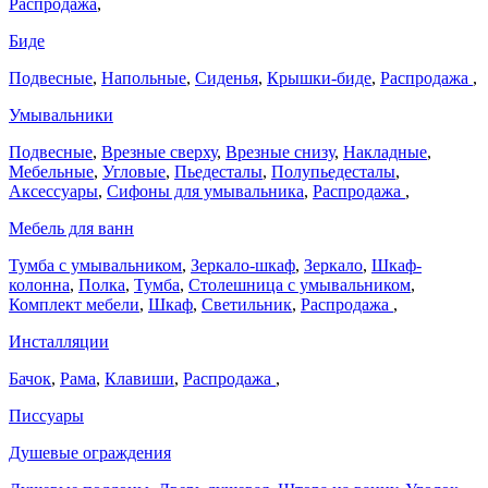
Распродажа
,
Биде
Подвесные
,
Напольные
,
Сиденья
,
Крышки-биде
,
Распродажа
,
Умывальники
Подвесные
,
Врезные сверху
,
Врезные снизу
,
Накладные
,
Мебельные
,
Угловые
,
Пьедесталы
,
Полупьедесталы
,
Аксессуары
,
Сифоны для умывальника
,
Распродажа
,
Мебель для ванн
Тумба с умывальником
,
Зеркало-шкаф
,
Зеркало
,
Шкаф-
колонна
,
Полка
,
Тумба
,
Столешница с умывальником
,
Комплект мебели
,
Шкаф
,
Светильник
,
Распродажа
,
Инсталляции
Бачок
,
Рама
,
Клавиши
,
Распродажа
,
Писсуары
Душевые ограждения