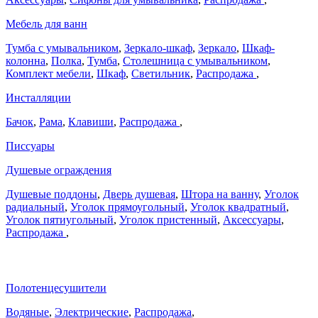
Мебель для ванн
Тумба с умывальником
,
Зеркало-шкаф
,
Зеркало
,
Шкаф-
колонна
,
Полка
,
Тумба
,
Столешница с умывальником
,
Комплект мебели
,
Шкаф
,
Светильник
,
Распродажа
,
Инсталляции
Бачок
,
Рама
,
Клавиши
,
Распродажа
,
Писсуары
Душевые ограждения
Душевые поддоны
,
Дверь душевая
,
Штора на ванну
,
Уголок
радиальный
,
Уголок прямоугольный
,
Уголок квадратный
,
Уголок пятиугольный
,
Уголок пристенный
,
Аксессуары
,
Распродажа
,
Полотенцесушители
Водяные
,
Электрические
,
Распродажа
,