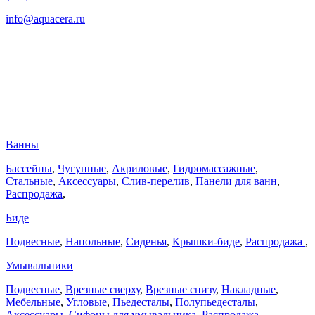
info@aquacera.ru
Ванны
Бассейны
,
Чугунные
,
Акриловые
,
Гидромассажные
,
Стальные
,
Аксессуары
,
Слив-перелив
,
Панели для ванн
,
Распродажа
,
Биде
Подвесные
,
Напольные
,
Сиденья
,
Крышки-биде
,
Распродажа
,
Умывальники
Подвесные
,
Врезные сверху
,
Врезные снизу
,
Накладные
,
Мебельные
,
Угловые
,
Пьедесталы
,
Полупьедесталы
,
Аксессуары
,
Сифоны для умывальника
,
Распродажа
,