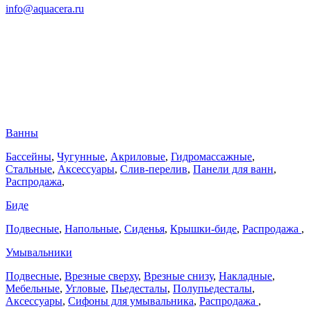
info@aquacera.ru
Ванны
Бассейны
,
Чугунные
,
Акриловые
,
Гидромассажные
,
Стальные
,
Аксессуары
,
Слив-перелив
,
Панели для ванн
,
Распродажа
,
Биде
Подвесные
,
Напольные
,
Сиденья
,
Крышки-биде
,
Распродажа
,
Умывальники
Подвесные
,
Врезные сверху
,
Врезные снизу
,
Накладные
,
Мебельные
,
Угловые
,
Пьедесталы
,
Полупьедесталы
,
Аксессуары
,
Сифоны для умывальника
,
Распродажа
,