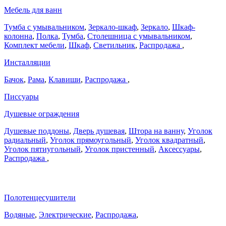
Мебель для ванн
Тумба с умывальником
,
Зеркало-шкаф
,
Зеркало
,
Шкаф-
колонна
,
Полка
,
Тумба
,
Столешница с умывальником
,
Комплект мебели
,
Шкаф
,
Светильник
,
Распродажа
,
Инсталляции
Бачок
,
Рама
,
Клавиши
,
Распродажа
,
Писсуары
Душевые ограждения
Душевые поддоны
,
Дверь душевая
,
Штора на ванну
,
Уголок
радиальный
,
Уголок прямоугольный
,
Уголок квадратный
,
Уголок пятиугольный
,
Уголок пристенный
,
Аксессуары
,
Распродажа
,
Полотенцесушители
Водяные
,
Электрические
,
Распродажа
,