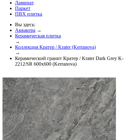
Ламинат
Паркет
ПВХ плитка
Вы здесь:
Аквакера
→
Керамическая плитка
→
Коллекция Кратер / Krater (Kerranova)
→
Керамический гранит Кратер / Krater Dark Grey K-
2212/SR 600x600 (Kerranova)