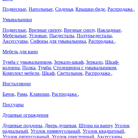
Подвесные
,
Напольные
,
Сиденья
,
Крышки-биде
,
Распродажа
,
Умывальники
Подвесные
,
Врезные сверху
,
Врезные снизу
,
Накладные
,
Мебельные
,
Угловые
,
Пьедесталы
,
Полупьедесталы
,
Аксессуары
,
Сифоны для умывальника
,
Распродажа
,
Мебель для ванн
Тумба с умывальником
,
Зеркало-шкаф
,
Зеркало
,
Шкаф-
колонна
,
Полка
,
Тумба
,
Столешница с умывальником
,
Комплект мебели
,
Шкаф
,
Светильник
,
Распродажа
,
Инсталляции
Бачок
,
Рама
,
Клавиши
,
Распродажа
,
Писсуары
Душевые ограждения
Душевые поддоны
,
Дверь душевая
,
Штора на ванну
,
Уголок
радиальный
,
Уголок прямоугольный
,
Уголок квадратный
,
Уголок пятиугольный
,
Уголок пристенный
,
Аксессуары
,